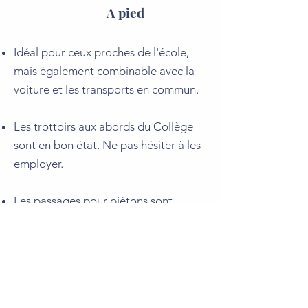
A pied
Idéal pour ceux proches de l'école,
mais également combinable avec la
voiture et les transports en commun.​
Les trottoirs aux abords du Collège
sont en bon état. Ne pas hésiter à les
employer.
Les passages pour piétons sont
nombreux et deux sur la chaussée de
Stockel sont équipés de feux.
Porter des vêtements clairs pour
rester visible